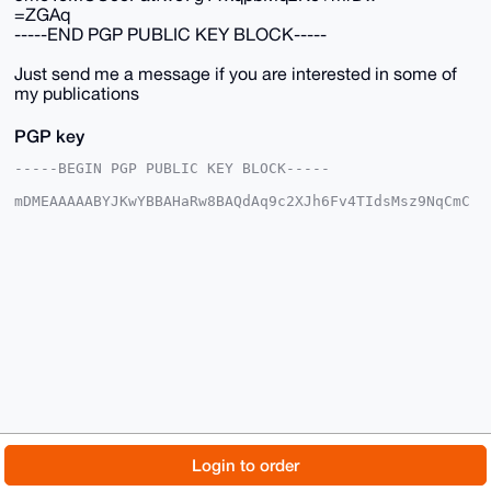
=ZGAq
-----END PGP PUBLIC KEY BLOCK-----
Just send me a message if you are interested in some of
my publications
PGP key
-----BEGIN PGP PUBLIC KEY BLOCK-----

mDMEAAAAABYJKwYBBAHaRw8BAQdAq9c2XJh6Fv4TIdsMsz9NqCmC
vkhRyJlUesLN

C9MpFSC0GE1vbmVyb0JVTExAeG1yYmF6YWFyLmNvbYiUBBMWCgA8
FiEEa6RytAyJ

/yoKStt2Tte31eBihuQFAgAAAAACGwMFCwkIBwIDIgIBBhUKCQgL
AgQWAgMBAh4H

AheAAAoJEE7Xt9XgYobkkS8BAM+dU2Xjx+QgJwjRx/ce98l9aait
tQfOfHbnnG0y

Qh15AP0SbBgI6JAwkI8JIdtGunI+7JW6164pBlag1spnncGzB7g4
BAAAAAASCisG

AQQBl1UBBQEBB0CGKLbMn7pdREHRl7aMI410D93OviLmkdnDWd02
HE20aAMBCAeI

eAQYFgoAIBYhBGukcrQMif8qCkrbdk7Xt9XgYobkBQIAAAAAAhsM
AAoJEE7Xt9Xg

YobkzvQA/j8XOZ+d+9My5MFkOkPBxD6fN7SkmRJ5D7UC2fWZbf+1
AQDwSv1QwdW5

© 2026 XmrBazaar
About
FAQ
Contact
Donate
Login to order
5moYoMCO0cPatfwe7gYTxqpbMq2Kc+mrDw==

=ZGAq

Changelog
Terms
Dark mode