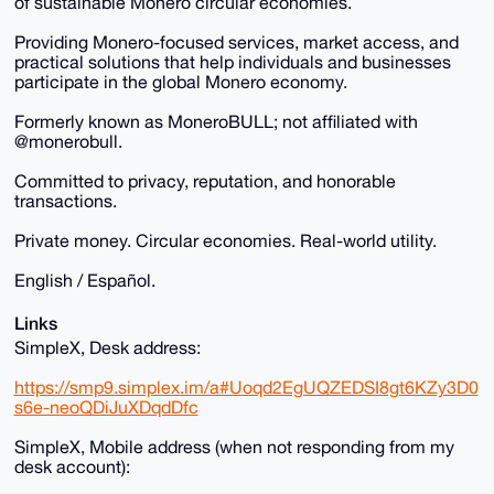
of sustainable Monero circular economies.
Providing Monero-focused services, market access, and
practical solutions that help individuals and businesses
participate in the global Monero economy.
Formerly known as MoneroBULL; not affiliated with
@monerobull.
Committed to privacy, reputation, and honorable
transactions.
Private money. Circular economies. Real-world utility.
English / Español.
Links
SimpleX, Desk address:
https://smp9.simplex.im/a#Uoqd2EgUQZEDSI8gt6KZy3D0
s6e-neoQDiJuXDqdDfc
SimpleX, Mobile address (when not responding from my
desk account):