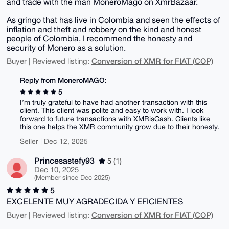
and trade with the man MoneroMago on XmrBazaar.
As gringo that has live in Colombia and seen the effects of
inflation and theft and robbery on the kind and honest
people of Colombia, I recommend the honesty and
security of Monero as a solution.
Conversion of XMR for FIAT (COP)
Buyer | Reviewed listing:
Reply from MoneroMAGO:
5
I’m truly grateful to have had another transaction with this
client. This client was polite and easy to work with. I look
forward to future transactions with XMRisCash. Clients like
this one helps the XMR community grow due to their honesty.
Seller | Dec 12, 2025
Princesastefy93
5 (1)
Dec 10, 2025
(Member since Dec 2025)
5
EXCELENTE MUY AGRADECIDA Y EFICIENTES
Conversion of XMR for FIAT (COP)
Buyer | Reviewed listing: