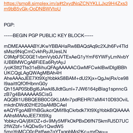
https://smp8.simplex.im/a#t2xydNqZCNYKLLJxz9H4Zxs3
m9bB5vGk-OoDNBWVtoU
PGP:
-----BEGIN PGP PUBLIC KEY BLOCK-----
mDMEAAAAABYJKwYBBAHaRw8BAQdAq9c2XJh6Fv4TId
sMsz9NqCmCvkhRyJlUesLN
C9MpFSC0GE1vbmVyb0JVTExAeG1yYmF6YWFyLmNvbY
iUBBMWCgA8FiEEa6RytAyJ
/yoKStt2Tte31eBihuQFAgAAAAACGwMFCwkIBwIDIgIBBh
UKCQgLAgQWAgMBAh4H
AheAAAoJEE7Xt9XgYobkkS8BAM+dU2Xjx+QgJwjRx/ce98
l9aaittQfOfHbnnG0y
Qh15AP0SbBgI6JAwkI8JIdtGunI+7JW6164pBlag1spnncG
zB7g4BAAAAAASCisG
AQQBl1UBBQEBB0CGKLbMn7pdREHRl7aMI410D93OviL
mkdnDWd02HE20aAMBCAeI
eAQYFgoAIBYhBGukcrQMif8qCkrbdk7Xt9XgYobkBQIAAAA
AAhsMAAoJEE7Xt9Xg
YobkzvQA/j8XOZ+d+9My5MFkOkPBxD6fN7SkmRJ5D7UC
2fWZbf+1AQDwSv1QwdW5
5moYoMCO0cPatfwe7gYTxqpbMq2Kc+mrDw==