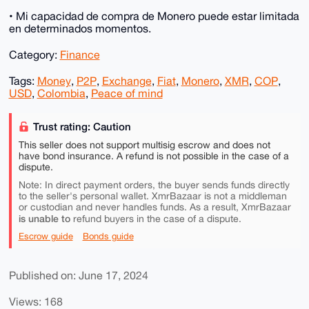
• Mi capacidad de compra de Monero puede estar limitada
en determinados momentos.
Category:
Finance
Tags:
Money
,
P2P
,
Exchange
,
Fiat
,
Monero
,
XMR
,
COP
,
USD
,
Colombia
,
Peace of mind
Trust rating: Caution
This seller does not support multisig escrow and does not
have bond insurance. A refund is not possible in the case of a
dispute.
Note: In direct payment orders, the buyer sends funds directly
to the seller's personal wallet. XmrBazaar is not a middleman
or custodian and never handles funds. As a result, XmrBazaar
is unable to
refund buyers in the case of a dispute.
Escrow guide
Bonds guide
Published on: June 17, 2024
Views: 168