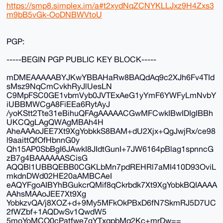
https://smp8.simplex.im/a#t2xydNqZCNYKLLJxz9H4Zxs3
m9bB5vGk-OoDNBWVtoU
PGP:
-----BEGIN PGP PUBLIC KEY BLOCK-----
mDMEAAAAABYJKwYBBAHaRw8BAQdAq9c2XJh6Fv4TId
sMsz9NqCmCvkhRyJlUesLN
C9MpFSC0GE1vbmVyb0JVTExAeG1yYmF6YWFyLmNvbY
iUBBMWCgA8FiEEa6RytAyJ
/yoKStt2Tte31eBihuQFAgAAAAACGwMFCwkIBwIDIgIBBh
UKCQgLAgQWAgMBAh4H
AheAAAoJEE7Xt9XgYobkkS8BAM+dU2Xjx+QgJwjRx/ce98
l9aaittQfOfHbnnG0y
Qh15AP0SbBgI6JAwkI8JIdtGunI+7JW6164pBlag1spnncG
zB7g4BAAAAAASCisG
AQQBl1UBBQEBB0CGKLbMn7pdREHRl7aMI410D93OviL
mkdnDWd02HE20aAMBCAeI
eAQYFgoAIBYhBGukcrQMif8qCkrbdk7Xt9XgYobkBQIAAAA
AAhsMAAoJEE7Xt9Xg
YobkzvQA/j8XOZ+d+9My5MFkOkPBxD6fN7SkmRJ5D7UC
2fWZbf+1AQDwSv1QwdW5
5moYoMCO0cPatfwe7gYTxqpbMq2Kc+mrDw==