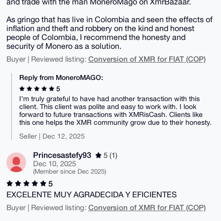
and trade with the man MoneroMago on XmrBazaar.
As gringo that has live in Colombia and seen the effects of
inflation and theft and robbery on the kind and honest
people of Colombia, I recommend the honesty and
security of Monero as a solution.
Conversion of XMR for FIAT (COP)
Buyer | Reviewed listing:
Reply from MoneroMAGO:
5
I’m truly grateful to have had another transaction with this
client. This client was polite and easy to work with. I look
forward to future transactions with XMRisCash. Clients like
this one helps the XMR community grow due to their honesty.
Seller | Dec 12, 2025
Princesastefy93
5 (1)
Dec 10, 2025
(Member since Dec 2025)
5
EXCELENTE MUY AGRADECIDA Y EFICIENTES
Conversion of XMR for FIAT (COP)
Buyer | Reviewed listing: