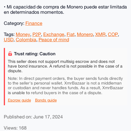
• Mi capacidad de compra de Monero puede estar limitada
en determinados momentos.
Category:
Finance
Tags:
Money
,
P2P
,
Exchange
,
Fiat
,
Monero
,
XMR
,
COP
,
USD
,
Colombia
,
Peace of mind
Trust rating: Caution
This seller does not support multisig escrow and does not
have bond insurance. A refund is not possible in the case of a
dispute.
Note: In direct payment orders, the buyer sends funds directly
to the seller's personal wallet. XmrBazaar is not a middleman
or custodian and never handles funds. As a result, XmrBazaar
is unable to
refund buyers in the case of a dispute.
Escrow guide
Bonds guide
Published on: June 17, 2024
Views: 168