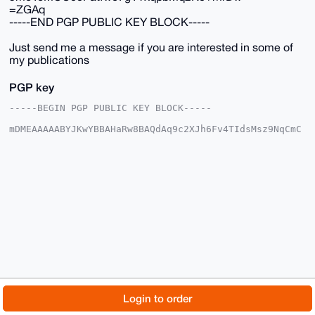
=ZGAq
-----END PGP PUBLIC KEY BLOCK-----
Just send me a message if you are interested in some of
my publications
PGP key
-----BEGIN PGP PUBLIC KEY BLOCK-----

mDMEAAAAABYJKwYBBAHaRw8BAQdAq9c2XJh6Fv4TIdsMsz9NqCmC
vkhRyJlUesLN

C9MpFSC0GE1vbmVyb0JVTExAeG1yYmF6YWFyLmNvbYiUBBMWCgA8
FiEEa6RytAyJ

/yoKStt2Tte31eBihuQFAgAAAAACGwMFCwkIBwIDIgIBBhUKCQgL
AgQWAgMBAh4H

AheAAAoJEE7Xt9XgYobkkS8BAM+dU2Xjx+QgJwjRx/ce98l9aait
tQfOfHbnnG0y

Qh15AP0SbBgI6JAwkI8JIdtGunI+7JW6164pBlag1spnncGzB7g4
BAAAAAASCisG

AQQBl1UBBQEBB0CGKLbMn7pdREHRl7aMI410D93OviLmkdnDWd02
HE20aAMBCAeI

eAQYFgoAIBYhBGukcrQMif8qCkrbdk7Xt9XgYobkBQIAAAAAAhsM
AAoJEE7Xt9Xg

YobkzvQA/j8XOZ+d+9My5MFkOkPBxD6fN7SkmRJ5D7UC2fWZbf+1
AQDwSv1QwdW5

© 2026 XmrBazaar
About
FAQ
Contact
Donate
Login to order
5moYoMCO0cPatfwe7gYTxqpbMq2Kc+mrDw==

=ZGAq

Changelog
Terms
Dark mode