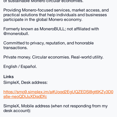
of sustainable Monero circular economies.
Providing Monero-focused services, market access, and
practical solutions that help individuals and businesses
participate in the global Monero economy.
Formerly known as MoneroBULL; not affiliated with
@monerobull.
Committed to privacy, reputation, and honorable
transactions.
Private money. Circular economies. Real-world utility.
English / Español.
Links
SimpleX, Desk address:
https://smp9.simplex.im/a#Uoqd2EgUQZEDSI8gt6KZy3D0
s6e-neoQDiJuXDqdDfc
SimpleX, Mobile address (when not responding from my
desk account):