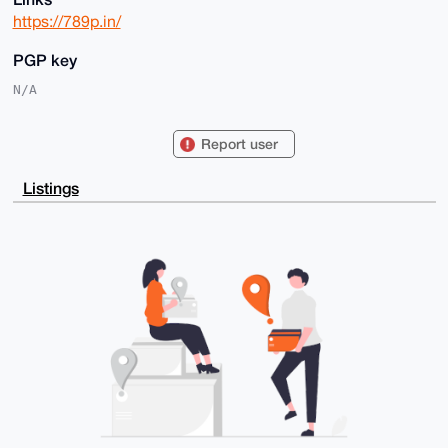
https://789p.in/
PGP key
N/A
Report user
Listings