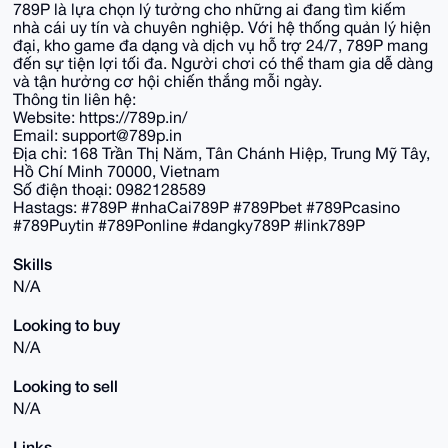
789P là lựa chọn lý tưởng cho những ai đang tìm kiếm
nhà cái uy tín và chuyên nghiệp. Với hệ thống quản lý hiện
đại, kho game đa dạng và dịch vụ hỗ trợ 24/7, 789P mang
đến sự tiện lợi tối đa. Người chơi có thể tham gia dễ dàng
và tận hưởng cơ hội chiến thắng mỗi ngày.
Thông tin liên hệ:
Website: https://789p.in/
Email: support@789p.in
Địa chỉ: 168 Trần Thị Năm, Tân Chánh Hiệp, Trung Mỹ Tây,
Hồ Chí Minh 70000, Vietnam
Số điện thoại: 0982128589
Hastags: #789P #nhaCai789P #789Pbet #789Pcasino
#789Puytin #789Ponline #dangky789P #link789P
Skills
N/A
Looking to buy
N/A
Looking to sell
N/A
Links