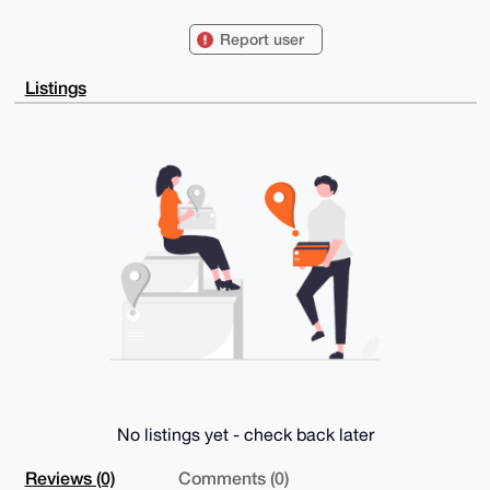
Report user
Listings
No listings yet - check back later
Reviews (0)
Comments (0)