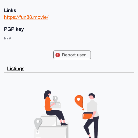
Links
https://fun88.movie/
PGP key
N/A
Report user
Listings