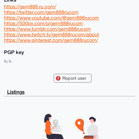
https://gem888.ru.com/
https://twitter.com/gem888rucom
https://www.youtube.com/@gem888rucom
https://500px.com/p/gem888rucom
https://www.tumblr.com/gem888rucom
https://www.twitch.tv/gem888rucom/about
https://www.pinterest.com/gem888rucom/
PGP key
N/A
Report user
Listings