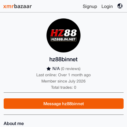
Signup
Login
hz88binnet
N/A
(0 reviews)
Last online: Over 1 month ago
Member since July 2026
Total trades: 0
Message hz88binnet
About me