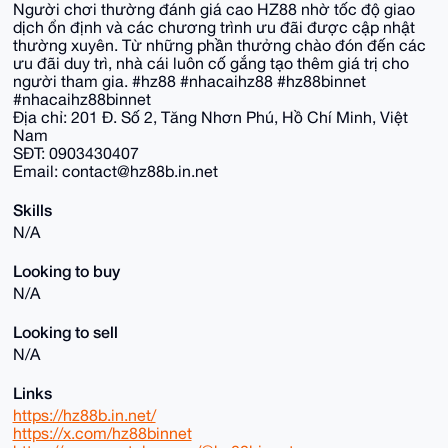
Người chơi thường đánh giá cao HZ88 nhờ tốc độ giao
dịch ổn định và các chương trình ưu đãi được cập nhật
thường xuyên. Từ những phần thưởng chào đón đến các
ưu đãi duy trì, nhà cái luôn cố gắng tạo thêm giá trị cho
người tham gia. #hz88 #nhacaihz88 #hz88binnet
#nhacaihz88binnet
Địa chỉ: 201 Đ. Số 2, Tăng Nhơn Phú, Hồ Chí Minh, Việt
Nam
SĐT: 0903430407
Email: contact@hz88b.in.net
Skills
N/A
Looking to buy
N/A
Looking to sell
N/A
Links
https://hz88b.in.net/
https://x.com/hz88binnet