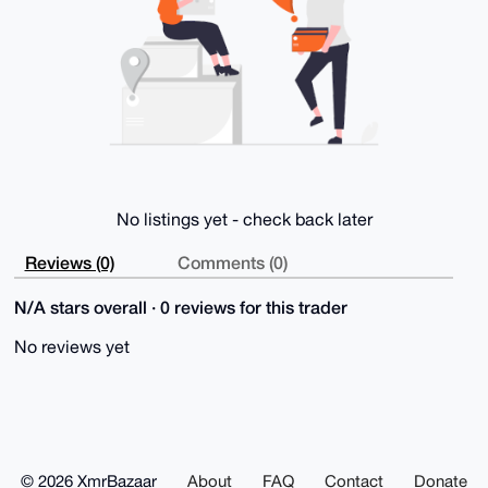
No listings yet - check back later
Reviews (0)
Comments (0)
N/A stars overall · 0 reviews for this trader
No reviews yet
© 2026 XmrBazaar
About
FAQ
Contact
Donate