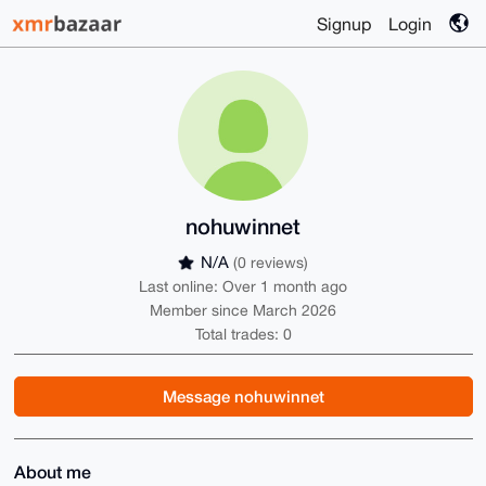
Signup
Login
nohuwinnet
N/A
(0 reviews)
Last online: Over 1 month ago
Member since March 2026
Total trades: 0
Message nohuwinnet
About me