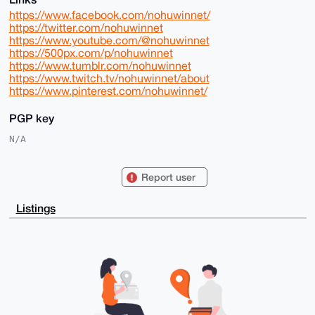
https://www.facebook.com/nohuwinnet/
https://twitter.com/nohuwinnet
https://www.youtube.com/@nohuwinnet
https://500px.com/p/nohuwinnet
https://www.tumblr.com/nohuwinnet
https://www.twitch.tv/nohuwinnet/about
https://www.pinterest.com/nohuwinnet/
PGP key
N/A
Report user
Listings