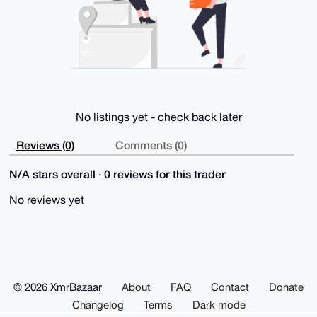
No listings yet - check back later
Reviews (0)
Comments (0)
N/A stars overall · 0 reviews for this trader
No reviews yet
© 2026 XmrBazaar
About
FAQ
Contact
Donate
Changelog
Terms
Dark mode