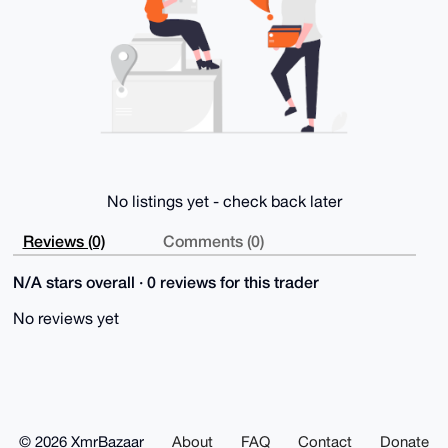
No listings yet - check back later
Reviews (0)
Comments (0)
N/A stars overall · 0 reviews for this trader
No reviews yet
© 2026 XmrBazaar
About
FAQ
Contact
Donate