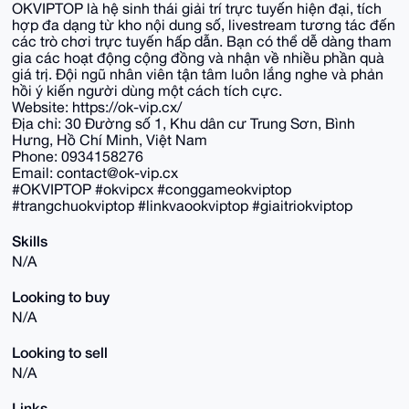
OKVIPTOP là hệ sinh thái giải trí trực tuyến hiện đại, tích
hợp đa dạng từ kho nội dung số, livestream tương tác đến
các trò chơi trực tuyến hấp dẫn. Bạn có thể dễ dàng tham
gia các hoạt động cộng đồng và nhận về nhiều phần quà
giá trị. Đội ngũ nhân viên tận tâm luôn lắng nghe và phản
hồi ý kiến người dùng một cách tích cực.
Website: https://ok-vip.cx/
Địa chỉ: 30 Đường số 1, Khu dân cư Trung Sơn, Bình
Hưng, Hồ Chí Minh, Việt Nam
Phone: 0934158276
Email: contact@ok-vip.cx
#OKVIPTOP #okvipcx #conggameokviptop
#trangchuokviptop #linkvaookviptop #giaitriokviptop
Skills
N/A
Looking to buy
N/A
Looking to sell
N/A
Links