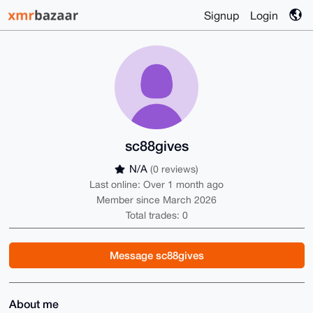
Signup
Login
sc88gives
N/A
(0 reviews)
Last online: Over 1 month ago
Member since March 2026
Total trades: 0
Message sc88gives
About me