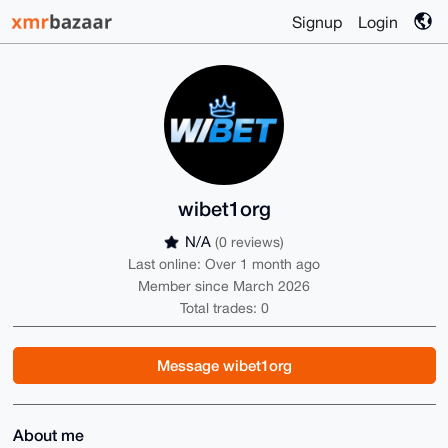
Signup
Login
wibet1org
N/A
(0 reviews)
Last online: Over 1 month ago
Member since March 2026
Total trades: 0
Message wibet1org
About me