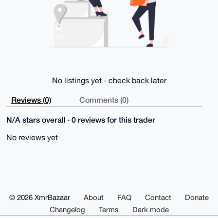
No listings yet - check back later
Reviews (0)
Comments (0)
N/A stars overall · 0 reviews for this trader
No reviews yet
© 2026 XmrBazaar
About
FAQ
Contact
Donate
Changelog
Terms
Dark mode