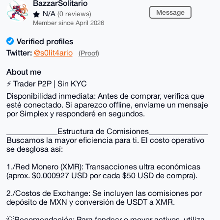
BazzarSolitario
Message
N/A
(0 reviews)
Member since April 2026
Verified profiles
Twitter:
@s0lit4ario
(Proof)
About me
⚡ Trader P2P | Sin KYC
Disponibilidad inmediata: Antes de comprar, verifica que
esté conectado. Si aparezco offline, envíame un mensaje
por Simplex y responderé en segundos.
_____________Estructura de Comisiones_______________
Buscamos la mayor eficiencia para ti. El costo operativo
se desglosa así:
1./Red Monero (XMR): Transacciones ultra económicas
(aprox. $0.000927 USD por cada $50 USD de compra).
2./Costos de Exchange: Se incluyen las comisiones por
depósito de MXN y conversión de USDT a XMR.
💡Recomendación: Para fondear o mover activos, utiliza