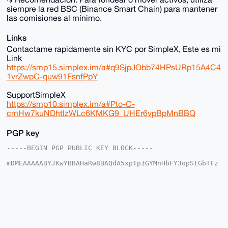
siempre la red BSC (Binance Smart Chain) para mantener
las comisiones al mínimo.
Links
Contactame rapidamente sin KYC por SimpleX, Este es mi
Link
https://smp15.simplex.im/a#q9SjpJObb74HPsURp15A4C4
1vrZwpC-quw91FsnfPpY
SupportSimpleX
https://smp10.simplex.im/a#Pto-C-
cmHw7kuNDhtlzWLc6KMKG9_UHEr6vpBpMnBBQ
PGP key
-----BEGIN PGP PUBLIC KEY BLOCK-----

mDMEAAAAABYJKwYBBAHaRw8BAQdA5xpTp1GYMnHbFY3opStGbTFz
mZqbuP2JEX01

UKNnW6e0IHNvbGl0YXJpbzEyMzQ1Njc4OUB4bXJiYXphYXIuY29t
iJQEExYKADwW

IQSZPQB3JCqfrye6Y5/SGxgEFsO8QwUCAAAAAAIbAwULCQgHAgMi
AgEGFQoJCAsC

BBYCAwECHgcCF4AACgkQ0hsYBBbDvEOoswEA7Jau176kvG/lK29R
8Dy1syxla8a6

j8w74p0rWWs7CG4BAI/GsoRbvelF7oMXeDAcJHag1qdyckAilIQ1