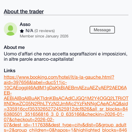
About the trader
Asso
Message
N/A
(0 reviews)
Member since January 2026
About me
Uomo d'affari che non accetta sopraffazioni e imposizioni,
in altre parole anarco-capitalista!
Links
https://www.booking.com/hotel/it/a-la-gauche.html?
aid=397656&label=duc511jc-
10CAEoggI46AdIM1gDaKkBiAEBmAEzuAEZyAEP2AED6A
EB-
AEBiAIBqAIBuAKTldnKBsACAdICJGQ1M2Y4OGQ2LTRiOT
ItNDkwZC05N2RhLTYzN2JmMjc2YzFkNNgCAeACAQ&sid
=335916ccf35332652724525912dcf826&all_sr_blocks=84
6380501_351656816_3_0_0_635166&checkin=2026-01-
07&checkout=2026-02-
07&dest_id=-117638&dest_type=city&dist=0&group_adult
s=2&group_children=0&hapos=1&highlighted_blocks=846