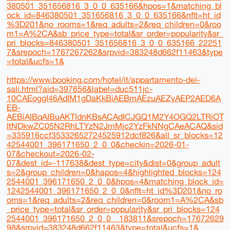
380501_351656816_3_0_0_635166&hpos=1&matching_bl
ock_id=846380501_351656816_3_0_0_635166&nflt=ht_id
%3D201&no_rooms=1&req_adults=2&req_children=0&roo
m1=A%2CA&sb_price_type=total&sr_order=popularity&sr_
pri_blocks=846380501_351656816_3_0_0_635166_22251
7&srepoch=1767267262&srpvid=383248d662f11463&type
=total&ucfs=1&
https://www.booking.com/hotel/it/appartamento-dei-
sali.html?aid=397656&label=duc511jc-
10CAEoggI46AdIM1gDaKkBiAEBmAEzuAEZyAEP2AED6A
EB-
AEBiAIBqAIBuAKTldnKBsACAdICJGQ1M2Y4OGQ2LTRiOT
ItNDkwZC05N2RhLTYzN2JmMjc2YzFkNNgCAeACAQ&sid
=335916ccf35332652724525912dcf826&all_sr_blocks=12
42544001_396171650_2_0_0&checkin=2026-01-
07&checkout=2026-02-
07&dest_id=-117638&dest_type=city&dist=0&group_adult
s=2&group_children=0&hapos=4&highlighted_blocks=124
2544001_396171650_2_0_0&hpos=4&matching_block_id=
1242544001_396171650_2_0_0&nflt=ht_id%3D201&no_ro
oms=1&req_adults=2&req_children=0&room1=A%2CA&sb
_price_type=total&sr_order=popularity&sr_pri_blocks=124
2544001_396171650_2_0_0__183811&srepoch=17672629
98&srpvid=383248d662f11463&type=total&ucfs=1&