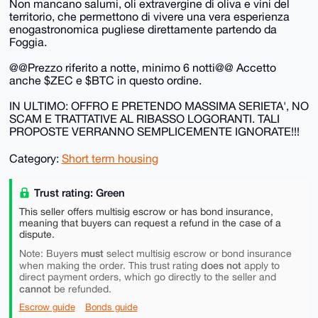
Non mancano salumi, oli extravergine di oliva e vini del
territorio, che permettono di vivere una vera esperienza
enogastronomica pugliese direttamente partendo da
Foggia.
@@Prezzo riferito a notte, minimo 6 notti@@ Accetto
anche $ZEC e $BTC in questo ordine.
IN ULTIMO: OFFRO E PRETENDO MASSIMA SERIETA', NO
SCAM E TRATTATIVE AL RIBASSO LOGORANTI. TALI
PROPOSTE VERRANNO SEMPLICEMENTE IGNORATE!!!
Category:
Short term housing
Trust rating: Green
This seller offers multisig escrow or has bond insurance,
meaning that buyers can request a refund in the case of a
dispute.
must
Note: Buyers
select multisig escrow or bond insurance
does not
when making the order. This trust rating
apply to
direct payment orders, which go directly to the seller and
cannot
be refunded.
Escrow guide
Bonds guide