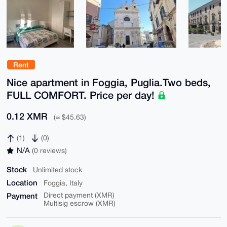
Rent
Nice apartment in Foggia, Puglia.Two beds,
FULL COMFORT. Price per day!
0.12 XMR
(≈ $45.63)
(1)
(0)
N/A
(0 reviews)
Stock
Unlimited stock
Location
Foggia, Italy
Payment
Direct payment (XMR)
Multisig escrow (XMR)