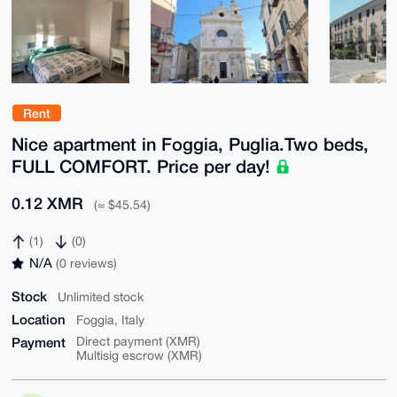
Rent
Nice apartment in Foggia, Puglia.Two beds,
FULL COMFORT. Price per day!
0.12 XMR
(≈ $45.54)
(1)
(0)
N/A
(0 reviews)
Stock
Unlimited stock
Location
Foggia, Italy
Payment
Direct payment (XMR)
Multisig escrow (XMR)