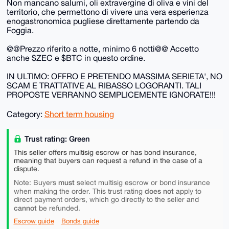
Non mancano salumi, oli extravergine di oliva e vini del
territorio, che permettono di vivere una vera esperienza
enogastronomica pugliese direttamente partendo da
Foggia.
@@Prezzo riferito a notte, minimo 6 notti@@ Accetto
anche $ZEC e $BTC in questo ordine.
IN ULTIMO: OFFRO E PRETENDO MASSIMA SERIETA', NO
SCAM E TRATTATIVE AL RIBASSO LOGORANTI. TALI
PROPOSTE VERRANNO SEMPLICEMENTE IGNORATE!!!
Category:
Short term housing
Trust rating: Green
This seller offers multisig escrow or has bond insurance,
meaning that buyers can request a refund in the case of a
dispute.
must
Note: Buyers
select multisig escrow or bond insurance
does not
when making the order. This trust rating
apply to
direct payment orders, which go directly to the seller and
cannot
be refunded.
Escrow guide
Bonds guide