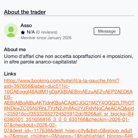
About the trader
Asso
Message
N/A
(0 reviews)
Member since January 2026
About me
Uomo d'affari che non accetta sopraffazioni e imposizioni,
in altre parole anarco-capitalista!
Links
https://www.booking.com/hotel/it/a-la-gauche.html?
aid=397656&label=duc511jc-
10CAEoggI46AdIM1gDaKkBiAEBmAEzuAEZyAEP2AED6A
EB-
AEBiAIBqAIBuAKTldnKBsACAdICJGQ1M2Y4OGQ2LTRiOT
ItNDkwZC05N2RhLTYzN2JmMjc2YzFkNNgCAeACAQ&sid
=335916ccf35332652724525912dcf826&all_sr_blocks=84
6380501_351656816_3_0_0_635166&checkin=2026-01-
07&checkout=2026-02-
07&dest_id=-117638&dest_type=city&dist=0&group_adult
s=2&group_children=0&hapos=1&highlighted_blocks=846