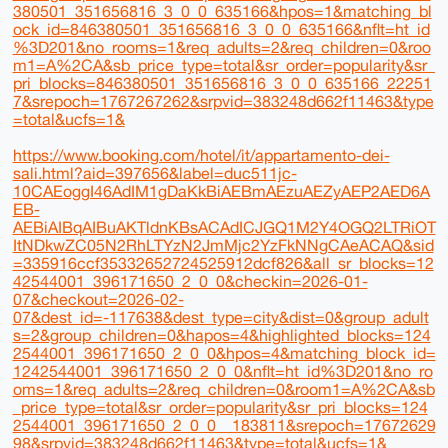
380501_351656816_3_0_0_635166&hpos=1&matching_bl
ock_id=846380501_351656816_3_0_0_635166&nflt=ht_id
%3D201&no_rooms=1&req_adults=2&req_children=0&roo
m1=A%2CA&sb_price_type=total&sr_order=popularity&sr_
pri_blocks=846380501_351656816_3_0_0_635166_22251
7&srepoch=1767267262&srpvid=383248d662f11463&type
=total&ucfs=1&
https://www.booking.com/hotel/it/appartamento-dei-
sali.html?aid=397656&label=duc511jc-
10CAEoggI46AdIM1gDaKkBiAEBmAEzuAEZyAEP2AED6A
EB-
AEBiAIBqAIBuAKTldnKBsACAdICJGQ1M2Y4OGQ2LTRiOT
ItNDkwZC05N2RhLTYzN2JmMjc2YzFkNNgCAeACAQ&sid
=335916ccf35332652724525912dcf826&all_sr_blocks=12
42544001_396171650_2_0_0&checkin=2026-01-
07&checkout=2026-02-
07&dest_id=-117638&dest_type=city&dist=0&group_adult
s=2&group_children=0&hapos=4&highlighted_blocks=124
2544001_396171650_2_0_0&hpos=4&matching_block_id=
1242544001_396171650_2_0_0&nflt=ht_id%3D201&no_ro
oms=1&req_adults=2&req_children=0&room1=A%2CA&sb
_price_type=total&sr_order=popularity&sr_pri_blocks=124
2544001_396171650_2_0_0__183811&srepoch=17672629
98&srpvid=383248d662f11463&type=total&ucfs=1&