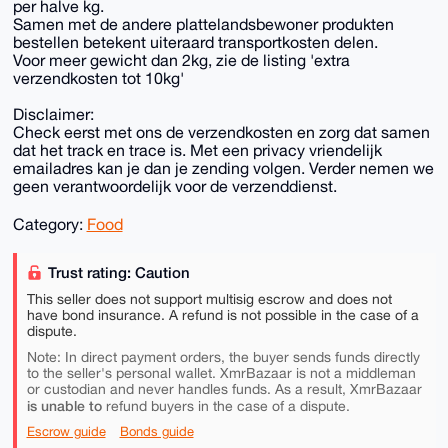
per halve kg.
Samen met de andere plattelandsbewoner produkten
bestellen betekent uiteraard transportkosten delen.
Voor meer gewicht dan 2kg, zie de listing 'extra
verzendkosten tot 10kg'
Disclaimer:
Check eerst met ons de verzendkosten en zorg dat samen
dat het track en trace is. Met een privacy vriendelijk
emailadres kan je dan je zending volgen. Verder nemen we
geen verantwoordelijk voor de verzenddienst.
Category:
Food
Trust rating: Caution
This seller does not support multisig escrow and does not
have bond insurance. A refund is not possible in the case of a
dispute.
Note: In direct payment orders, the buyer sends funds directly
to the seller's personal wallet. XmrBazaar is not a middleman
or custodian and never handles funds. As a result, XmrBazaar
is unable to
refund buyers in the case of a dispute.
Escrow guide
Bonds guide