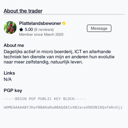
About the trader
Plattelandsbewoner
Message
5.00
(8 reviews)
Member since March 2025
About me
Dagelijks actief in micro boerderij, ICT en allerhande
techniek ten dienste van mijn en anderen hun evolutie
naar meer zelfstandig, natuurlijk leven.
Links
N/A
PGP key
-----BEGIN PGP PUBLIC KEY BLOCK-----

mDMEAAAAABYJKwYBBAHaRw8BAQdAIvXN2acwVDDUN18QxFmknXjz
J/DZIacTLYaT

ahIbxPK0Gkdyb2VudGVuUG9zdEB4bXJiYXphYXIuY29tiJQEExYK
ADwWIQSfDBq3

xntyw6X6Ii3dfTVu4D9I0gUCAAAAAAIbAwULCQgHAgMiAgEGFQoJ