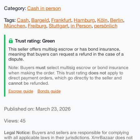
Category:
Cash in person
Tags:
Cash
,
Bargeld
,
Frankfurt
,
Hamburg
,
Köln
,
Berlin
,
München
,
Freiburg
,
Stuttgart
,
in Person
,
persönlich
Trust rating: Green
This seller offers multisig escrow or has bond insurance,
meaning that buyers can request a refund in the case of a
dispute.
must
Note: Buyers
select multisig escrow or bond insurance
does not
when making the order. This trust rating
apply to
direct payment orders, which go directly to the seller and
cannot
be refunded.
Escrow guide
Bonds guide
Published on: March 23, 2026
Views: 45
Legal Notice:
Buyers and sellers are responsible for complying
with all applicable laws in their jurisdictions. XmrBazaar does not