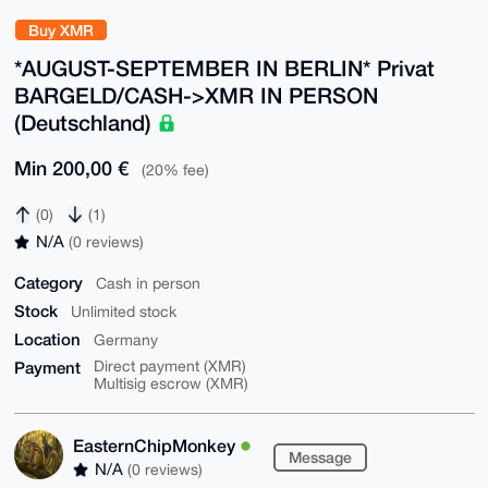
Buy XMR
*AUGUST-SEPTEMBER IN BERLIN* Privat
BARGELD/CASH->XMR IN PERSON
(Deutschland)
Min 200,00 €
(20% fee)
(0)
(1)
N/A
(0 reviews)
Category
Cash in person
Stock
Unlimited stock
Location
Germany
Payment
Direct payment (XMR)
Multisig escrow (XMR)
EasternChipMonkey
Message
N/A
(0 reviews)