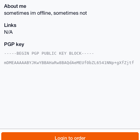
About me
sometimes im offline, sometimes not
Links
N/A
PGP key
-----BEGIN PGP PUBLIC KEY BLOCK-----

mDMEAAAAABYJKwYBBAHaRw8BAQdAeMEUf0bZL6541NNp+gXfZjtf
Fd1+LSb2ExAV

IWH/eka0H0Vhc3Rlcm5DaGlwTW9ua2V5QHhtcmJhemFhci5jb22I
lAQTFgoAPBYh

BPt20dK+5LpXqS9pZ4fUrYl045uXBQIAAAAAAhsDBQsJCAcCAyIC
AQYVCgkICwIE

FgIDAQIeBwIXgAAKCRCH1K2JdOObl0rDAP4jbkQ6qZUFvgEODBOe
Qye+0YNPM4Hg

Ui+rab0Btt7TcQEAg7wDXDplU0QNaeUWf61mJp/M5L+YZQm4zz8a
JZqYzwq4OAQA

AAAAEgorBgEEAZdVAQUBAQdAJPZmCOP9pnOIjeHfrNwlWAR/P1Q1
fKNDDx5d4zYX

kRMDAQgHiHgEGBYKACAWIQT7dtHSvuS6V6kvaWeH1K2JdOOblwUC
AAAAAAIbDAAK

CRCH1K2JdOObl7w9AQCmNMCid+xmZ+D1olKfJg/PHdsUCVmvJtkr
F1IsHsZP7gD/

© 2026 XmrBazaar
About
FAQ
Contact
Donate
Login to order
U+yB3rFRJ/O7cifwHHtY56PiUKDSLMp0rQkefXY3HQo=
