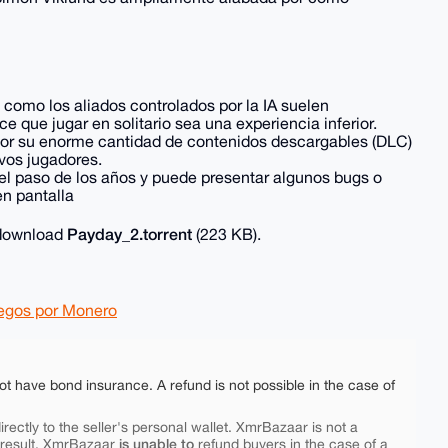
os como los aliados controlados por la IA suelen
e que jugar en solitario sea una experiencia inferior.
 por su enorme cantidad de contenidos descargables (DLC)
vos jugadores.
el paso de los años y puede presentar algunos bugs o
n pantalla
Payday_2.torrent
o download
(223 KB).
egos por Monero
ot have bond insurance. A refund is not possible in the case of
rectly to the seller's personal wallet. XmrBazaar is not a
is unable to
 result, XmrBazaar
refund buyers in the case of a