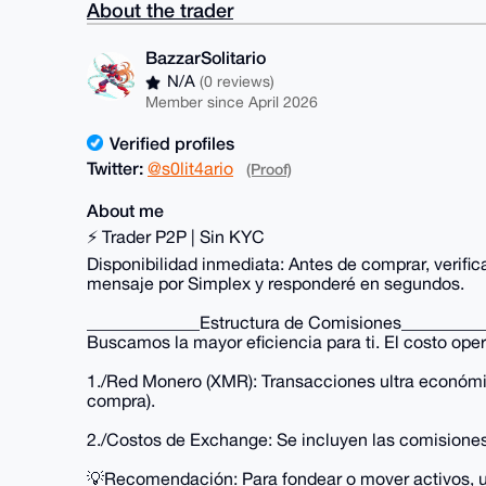
About the trader
BazzarSolitario
N/A
(0 reviews)
Member since April 2026
Verified profiles
Twitter:
@s0lit4ario
(Proof)
About me
⚡ Trader P2P | Sin KYC
Disponibilidad inmediata: Antes de comprar, verifi
mensaje por Simplex y responderé en segundos.
_____________Estructura de Comisiones_________
Buscamos la mayor eficiencia para ti. El costo oper
1./Red Monero (XMR): Transacciones ultra económ
compra).
2./Costos de Exchange: Se incluyen las comision
💡Recomendación: Para fondear o mover activos, ut