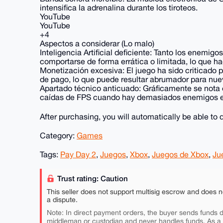
intensifica la adrenalina durante los tiroteos.
YouTube
YouTube
+4
Aspectos a considerar (Lo malo)
Inteligencia Artificial deficiente: Tanto los enemig
comportarse de forma errática o limitada, lo que hac
Monetización excesiva: El juego ha sido criticado
de pago, lo que puede resultar abrumador para nue
Apartado técnico anticuado: Gráficamente se nota 
caídas de FPS cuando hay demasiados enemigos e
After purchasing, you will automatically be able t
Category:
Games
Tags:
Pay Day 2
,
Juegos
,
Xbox
,
Juegos de Xbox
,
Ju
Trust rating: Caution
This seller does not support multisig escrow and does n
a dispute.
Note: In direct payment orders, the buyer sends funds di
middleman or custodian and never handles funds. As a