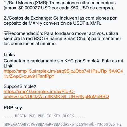
1./Red Monero (XMR): Transacciones ultra económicas
(aprox. $0.000927 USD por cada $50 USD de compra).
2./Costos de Exchange: Se incluyen las comisiones por
depósito de MXN y conversión de USDT a XMR.
💡Recomendación: Para fondear o mover activos, utiliza
siempre la red BSC (Binance Smart Chain) para mantener
las comisiones al mínimo.
Links
Contactame rapidamente sin KYC por SimpleX, Este es mi
Link
https://smp15.simplex.im/a#q9SjpJObb74HPsURp15A4C4
1vrZwpC-quw91FsnfPpY
SupportSimpleX
https://smp10.simplex.im/a#Pto-C-
cmHw7kuNDhtlzWLc6KMKG9_UHEr6vpBpMnBBQ
PGP key
-----BEGIN PGP PUBLIC KEY BLOCK-----

mDMEAAAAABYJKwYBBAHaRw8BAQdA5xpTp1GYMnHbFY3opStGbTFz