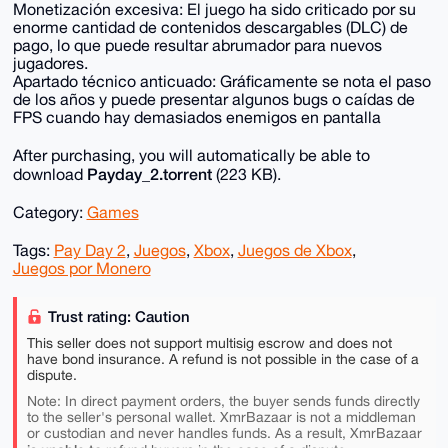
Monetización excesiva: El juego ha sido criticado por su
enorme cantidad de contenidos descargables (DLC) de
pago, lo que puede resultar abrumador para nuevos
jugadores.
Apartado técnico anticuado: Gráficamente se nota el paso
de los años y puede presentar algunos bugs o caídas de
FPS cuando hay demasiados enemigos en pantalla
After purchasing, you will automatically be able to
Payday_2.torrent
download
(223 KB).
Category:
Games
Tags:
Pay Day 2
,
Juegos
,
Xbox
,
Juegos de Xbox
,
Juegos por Monero
Trust rating: Caution
This seller does not support multisig escrow and does not
have bond insurance. A refund is not possible in the case of a
dispute.
Note: In direct payment orders, the buyer sends funds directly
to the seller's personal wallet. XmrBazaar is not a middleman
or custodian and never handles funds. As a result, XmrBazaar