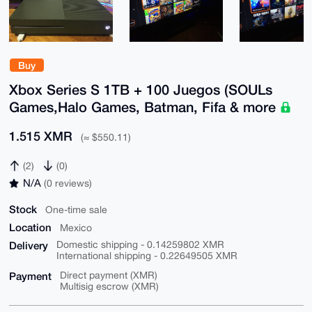
Buy
Xbox Series S 1TB + 100 Juegos (SOULs
Games,Halo Games, Batman, Fifa & more
1.515 XMR
(≈ $550.11)
(2)
(0)
N/A
(0 reviews)
Stock
One-time sale
Location
Mexico
Delivery
Domestic shipping - 0.14259802 XMR
International shipping - 0.22649505 XMR
Payment
Direct payment (XMR)
Multisig escrow (XMR)