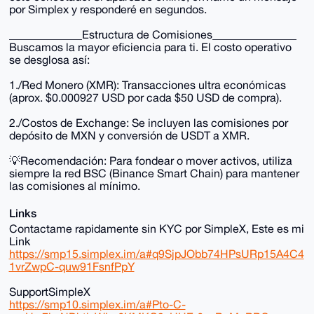
por Simplex y responderé en segundos.
_____________Estructura de Comisiones_______________
Buscamos la mayor eficiencia para ti. El costo operativo
se desglosa así:
1./Red Monero (XMR): Transacciones ultra económicas
(aprox. $0.000927 USD por cada $50 USD de compra).
2./Costos de Exchange: Se incluyen las comisiones por
depósito de MXN y conversión de USDT a XMR.
💡Recomendación: Para fondear o mover activos, utiliza
siempre la red BSC (Binance Smart Chain) para mantener
las comisiones al mínimo.
Links
Contactame rapidamente sin KYC por SimpleX, Este es mi
Link
https://smp15.simplex.im/a#q9SjpJObb74HPsURp15A4C4
1vrZwpC-quw91FsnfPpY
SupportSimpleX
https://smp10.simplex.im/a#Pto-C-