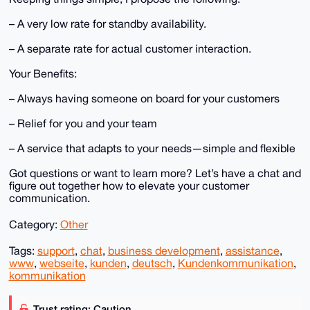
– A very low rate for standby availability.
– A separate rate for actual customer interaction.
Your Benefits:
– Always having someone on board for your customers
– Relief for you and your team
– A service that adapts to your needs—simple and flexible
Got questions or want to learn more? Let’s have a chat and
figure out together how to elevate your customer
communication.
Category:
Other
Tags:
support
,
chat
,
business development
,
assistance
,
www
,
webseite
,
kunden
,
deutsch
,
Kundenkommunikation
,
kommunikation
Trust rating: Caution