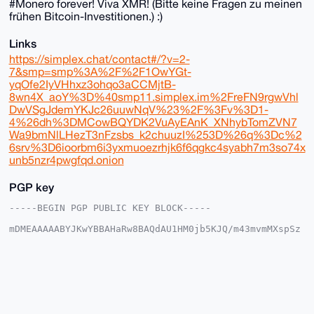
#Monero forever! Viva XMR! (Bitte keine Fragen zu meinen
frühen Bitcoin-Investitionen.) :)
Links
https://simplex.chat/contact#/?v=2-
7&smp=smp%3A%2F%2F1OwYGt-
yqOfe2IyVHhxz3ohqo3aCCMjtB-
8wn4X_aoY%3D%40smp11.simplex.im%2FreFN9rgwVhl
DwVSgJdemYKJc26uuwNqV%23%2F%3Fv%3D1-
4%26dh%3DMCowBQYDK2VuAyEAnK_XNhybTomZVN7
Wa9bmNlLHezT3nFzsbs_k2chuuzI%253D%26q%3Dc%2
6srv%3D6ioorbm6i3yxmuoezrhjk6f6qgkc4syabh7m3so74x
unb5nzr4pwgfqd.onion
PGP key
-----BEGIN PGP PUBLIC KEY BLOCK-----

mDMEAAAAABYJKwYBBAHaRw8BAQdAU1HM0jb5KJQ/m43mvmMXspSz
HDcc31I4oXiJ

gkkIbWe0FmVhcm5pMmZpQHhtcmJhemFhci5jb22IlAQTFgoAPBYh
BKAYq6LZQA1e

feLaUa2qO9BMW/5bBQIAAAAAAhsDBQsJCAcCAyICAQYVCgkICwIE
FgIDAQIeBwIX

gAAKCRCtqjvQTFv+W0xnAP9VAnjIapa++b7tGij/34xLu4SUaPLV
9eeMM3aAWSr9

UAD/UdPcK9hHb77EBXNkzeEGnMMD0ENGjGFbFmbcn99SPg+4OAQA