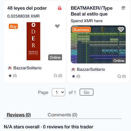
48 leyes del poder
BEATMAKER//Type
Beat al estilo que
0.02588038 XMR
quieras
Spend XMR here
Buy
Business
Online
Online
BazzarSolitario
BazzarSolitario
(0)
(0)
(0)
(0)
Page
of 1
Reviews (0)
Comments (0)
N/A stars overall · 0 reviews for this trader