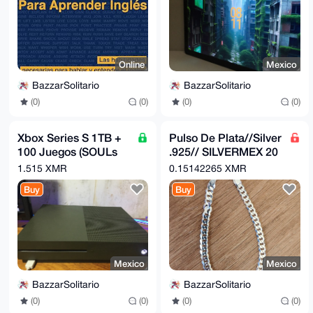
GoogleApps
Online
Mexico
BazzarSolitario
BazzarSolitario
(0)
(0)
(0)
(0)
Xbox Series S 1TB +
Pulso De Plata//Silver
100 Juegos (SOULs
.925// SILVERMEX 20
Games,Halo Games,
CM
1.515 XMR
0.15142265 XMR
Batman, Fifa & more
Buy
Buy
Mexico
Mexico
BazzarSolitario
BazzarSolitario
(0)
(0)
(0)
(0)