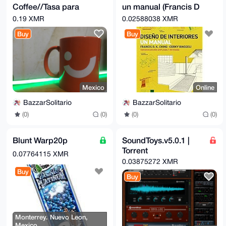
Coffee//Tasa para
un manual (Francis D
Cafe "Coleccionable"
k ching, Corky
0.19 XMR
0.02588038 XMR
de Banco Banregio"
Binggeli)
Buy
Buy
Mexico
Online
BazzarSolitario
BazzarSolitario
(0)
(0)
(0)
(0)
Blunt Warp20p
SoundToys.v5.0.1 |
Torrent
0.07764115 XMR
0.03875272 XMR
Buy
Buy
Monterrey. Nuevo Leon,
Mexico