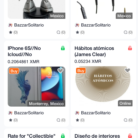
Mexico
Mexico
BazzarSolitario
BazzarSolitario
(0)
(0)
(0)
(0)
IPhone 6S//No
Hábitos atómicos
Icloud//No
(James Clear)
Password//FreeSIM//
0.05234 XMR
0.2064861 XMR
Buy
Buy
Online
Monterrey, Mexico
BazzarSolitario
BazzarSolitario
(0)
(0)
(0)
(0)
Rate for "Collectible"
Diseño de interiores