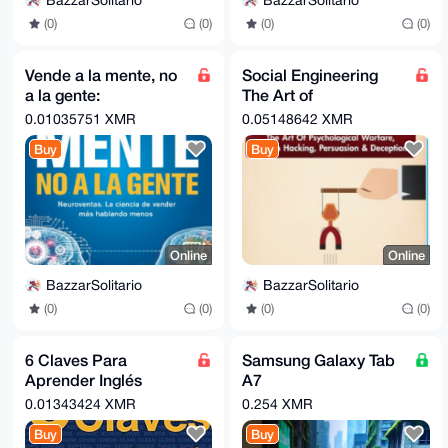
BazzarSolitario
BazzarSolitario
(0)
(0)
(0)
(0)
Vende a la mente, no
Social Engineering
a la gente:
The Art of
Neuroventas.
Psychological
0.01035751 XMR
0.05148642 XMR
Warfare, Human
Buy
Buy
Hacking, Persuasion.
Online
Online
BazzarSolitario
BazzarSolitario
(0)
(0)
(0)
(0)
6 Claves Para
Samsung Galaxy Tab
Aprender Inglés
A7
(Segunda Edició)
10.4"SMT_500//Linea
0.01343424 XMR
0.254 XMR
geOS// Privacidad
Buy
Buy
Total //NO