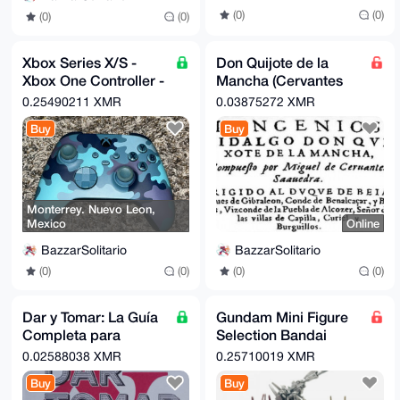
(0)
(0)
(0)
(0)
Xbox Series X/S -
Don Quijote de la
Xbox One Controller -
Mancha (Cervantes
Camo Mineral -
Saavedra, Miguel)
0.25490211 XMR
0.03875272 XMR
Microsoft SIN CAJA
Buy
Buy
Monterrey. Nuevo Leon,
Mexico
Online
BazzarSolitario
BazzarSolitario
(0)
(0)
(0)
(0)
Dar y Tomar: La Guía
Gundam Mini Figure
Completa para
Selection Bandai
Estrategias y Tácticas
Anime Japan
0.02588038 XMR
0.25710019 XMR
de Negociación
Buy
Buy