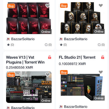
Buy
Buy
Online
Online
BazzarSolitario
BazzarSolitario
(0)
(0)
(0)
(0)
Waves V13 | Vst
FL Studio 21| Torrent
Pluguins | Torrent Win
0.10036972 XMR
0.25480556 XMR
Buy
Buy
Online
Online
BazzarSolitario
BazzarSolitario