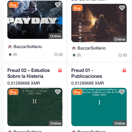
Buy
Buy
Online
Online
BazzarSolitario
BazzarSolitario
(0)
(0)
(0)
(0)
Freud 02 – Estudios
Freud 01 -
Sobre la Histeria
Publicaciones
(Amorrortu)
Prepsicoanaliticas
0.01289688 XMR
0.01289688 XMR
Amorrortu (1886-
Buy
Buy
1899)
Online
Online