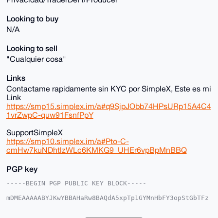
Looking to buy
N/A
Looking to sell
"Cualquier cosa"
Links
Contactame rapidamente sin KYC por SimpleX, Este es mi
Link
https://smp15.simplex.im/a#q9SjpJObb74HPsURp15A4C4
1vrZwpC-quw91FsnfPpY
SupportSimpleX
https://smp10.simplex.im/a#Pto-C-
cmHw7kuNDhtlzWLc6KMKG9_UHEr6vpBpMnBBQ
PGP key
-----BEGIN PGP PUBLIC KEY BLOCK-----

mDMEAAAAABYJKwYBBAHaRw8BAQdA5xpTp1GYMnHbFY3opStGbTFz
mZqbuP2JEX01

UKNnW6e0IHNvbGl0YXJpbzEyMzQ1Njc4OUB4bXJiYXphYXIuY29t