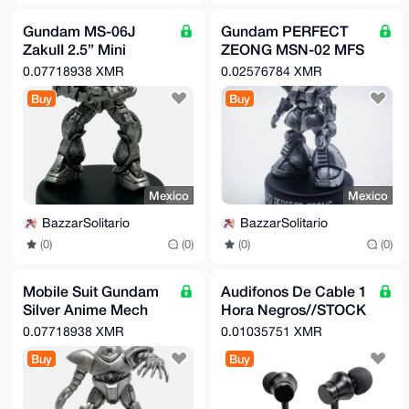
Gundam MS-06J
Gundam PERFECT
ZakuII 2.5” Mini
ZEONG MSN-02 MFS
Figure Mobile Suit All
Mini Figure Selection
0.07718938 XMR
0.02576784 XMR
Silver Bandai Toy
Zeon Figurine Bandai
Buy
Buy
Japan
Mexico
Mexico
BazzarSolitario
BazzarSolitario
(0)
(0)
(0)
(0)
Mobile Suit Gundam
Audifonos De Cable 1
Silver Anime Mech
Hora Negros//STOCK
Trading Figure RARE
ILIMITADO mas de
0.07718938 XMR
0.01035751 XMR
Bandai MSM-03 Gogg
1000piezas
Buy
Buy
disponibles.