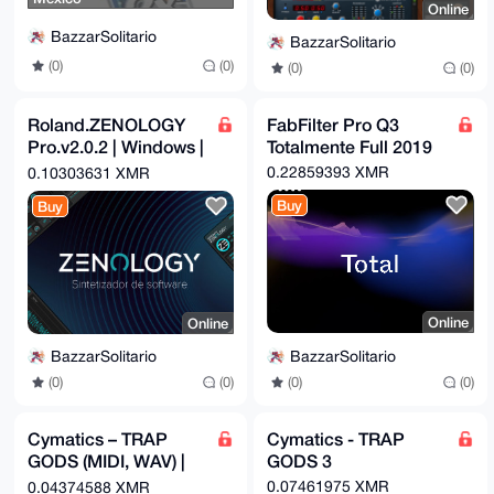
Online
BazzarSolitario
BazzarSolitario
(0)
(0)
(0)
(0)
Roland.ZENOLOGY
FabFilter Pro Q3
Pro.v2.0.2 | Windows |
Totalmente Full 2019
Torrent
0.22859393 XMR
0.10303631 XMR
Buy
Buy
Online
Online
BazzarSolitario
BazzarSolitario
(0)
(0)
(0)
(0)
Cymatics – TRAP
Cymatics - TRAP
GODS (MIDI, WAV) |
GODS 3
Torrent
0.07461975 XMR
0.04374588 XMR