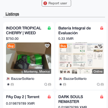
iJQEExYKADwW

Report user
IQSZPQB3JCqfrye6Y5/SGxgEFsO8QwUCAAAAAAIbAwULCQgHAgMi
AgEGFQoJCAsC

BBYCAwECHgcCF4AACgkQ0hsYBBbDvEOoswEA7Jau176kvG/lK29R
Listings
8Dy1syxla8a6

j8w74p0rWWs7CG4BAI/GsoRbvelF7oMXeDAcJHag1qdyckAilIQ1
kqjESwINuDgE

AAAAABIKKwYBBAGXVQEFAQEHQI4I2I57GjhpMMc4xwMo+6ajnSKF
INDOOR TROPICAL
Batería Integral de
+9hJ94b3817d

CHERRY | WEED
Evaluación
GFAgAwEIB4h4BBgWCgAgFiEEmT0AdyQqn68numOf0hsYBBbDvEMF
AgAAAAACGwwA

INDOOR
Psicológica | Torrent
$750.00
0.33 XMR
CgkQ0hsYBBbDvEOT2wEA9MvUva1lfxON4jnc65NDm4dPdgjioOIf
riz4FtHZ0EoA

Buy
Buy
/R6O6vueMgEDMHF2kmTTZNj13ngC/TKcohiEpB3S9/QH

=Jo+r

-----END PGP PUBLIC KEY BLOCK-----
Monterey, Mexico
Online
BazzarSolitario
BazzarSolitario
(0)
(0)
(0)
(0)
PAy Day 2 | Torrent
DARK SOULS
REMASTER
0.019879789 XMR
WINDOWS | Torrent
0.019879789 XMR