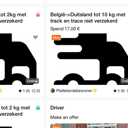
tot 2kg met
België->Duitsland tot 10 kg met
 verzekerd
track en trace niet verzekerd
Spend
17,00 €
Hire
Online
Onl
Plattelandsbewoner
5 (8)
(0)
5 (8)
 tot 2 kg met
Driver
 verzekerd
Make an offer
Hire