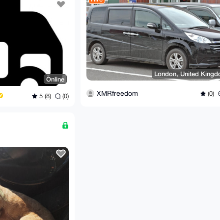
London, United King
Online
XMRfreedom
(0)
5 (8)
(0)