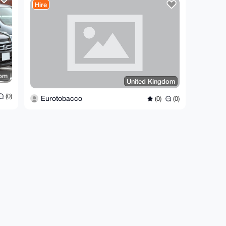
Hire
dom
United Kingdom
(0)
Eurotobacco
(0)
(0)