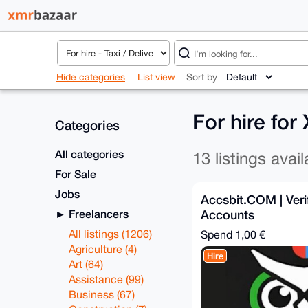
Hide categories
List view
Sort by
For hire fo
Categories
All categories
13 listings avail
For Sale
Jobs
Accsbit.COM | Veri
Freelancers
Accounts
All listings (1206)
Spend
1,00 €
Agriculture (4)
Hire
Art (64)
Assistance (99)
Business (67)