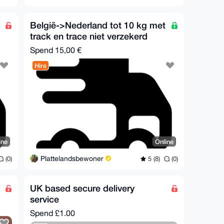
België->Nederland tot 10 kg met
track en trace niet verzekerd
Spend
15,00 €
Hire
ine
Online
Plattelandsbewoner
(0)
5 (8)
(0)
UK based secure delivery
service
Spend
£1.00