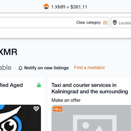
1 XMR = $381.11
Clear category
[X]
r XMR
able
Notify on new listings
Find a mediator
fied Aged
Taxi and courier services in
Kaliningrad and the surrounding
region. Russia
Make an offer
Hire