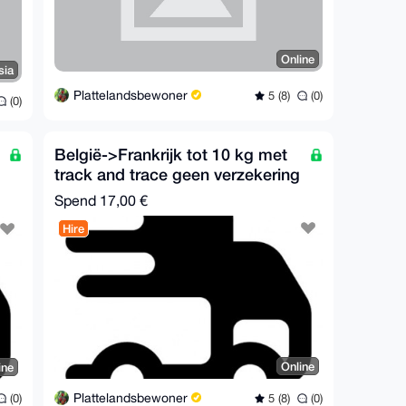
Online
sia
Plattelandsbewoner
5 (8)
(0)
(0)
België->Frankrijk tot 10 kg met
track and trace geen verzekering
Spend
17,00 €
Hire
Online
ine
Plattelandsbewoner
5 (8)
(0)
(0)