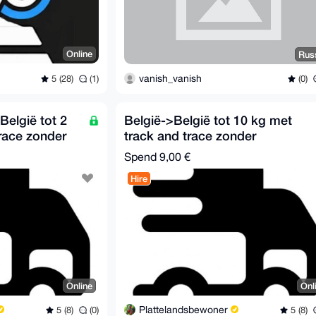
Online
Rus
vanish_vanish
5 (28)
(1)
(0)
België tot 2
België->België tot 10 kg met
race zonder
track and trace zonder
verzekering
Spend
9,00 €
Hire
Online
Onl
Plattelandsbewoner
5 (8)
(0)
5 (8)