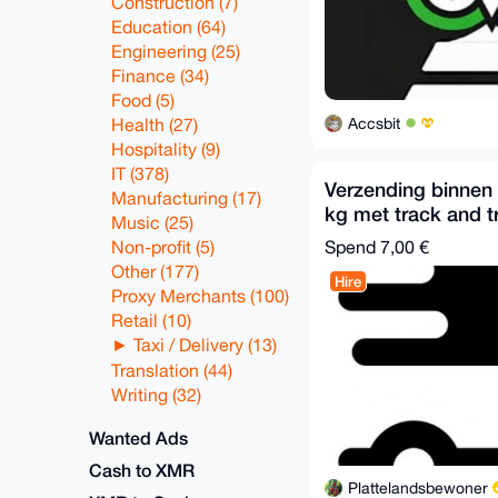
Construction (7)
Education (64)
Engineering (25)
Finance (34)
Food (5)
Accsbit
Health (27)
Hospitality (9)
IT (378)
Verzending binnen 
Manufacturing (17)
kg met track and t
Music (25)
verzekering
Non-profit (5)
Spend
7,00 €
Other (177)
Hire
Proxy Merchants (100)
Retail (10)
Taxi / Delivery (13)
Translation (44)
Writing (32)
Wanted Ads
Cash to XMR
Plattelandsbewoner